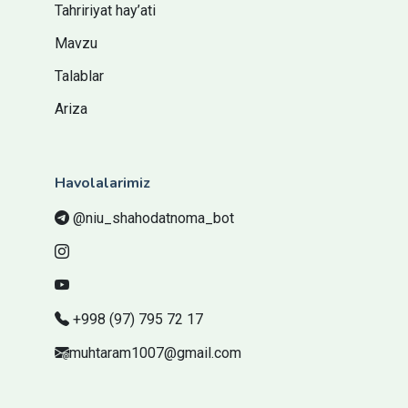
Tahririyat hay’ati
Mavzu
Talablar
Ariza
Havolalarimiz
@niu_shahodatnoma_bot
+998 (97) 795 72 17
muhtaram1007@gmail.com