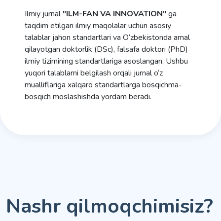
Ilmiy jurnal
"ILM-FAN VA INNOVATION"
ga
taqdim etilgan ilmiy maqolalar uchun asosiy
talablar jahon standartlari va O‘zbekistonda amal
qilayotgan doktorlik (DSc), falsafa doktori (PhD)
ilmiy tizimining standartlariga asoslangan. Ushbu
yuqori talablarni belgilash orqali jurnal o‘z
mualliflariga xalqaro standartlarga bosqichma-
bosqich moslashishda yordam beradi.
Nashr qilmoqchimisiz?