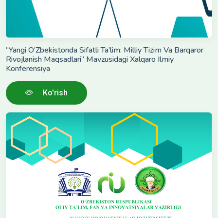
“Yangi O‘Zbekistonda Sifatli Ta’lim: Milliy Tizim Va Barqaror
Rivojlanish Maqsadlari” Mavzusidagi Xalqaro Ilmiy
Konferensiya
Ko'rish