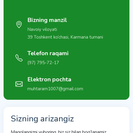
Bizning manzil
Navoiy viloyati
39 Toshkent ko‘chasi, Karmana tumani
Telefon raqami
(97) 795-72-17
Elektron pochta
muhtaram1007@gmail.com
Sizning arizangiz
Maqolangizni yuboring, biz siz bilan bog‘lanamiz